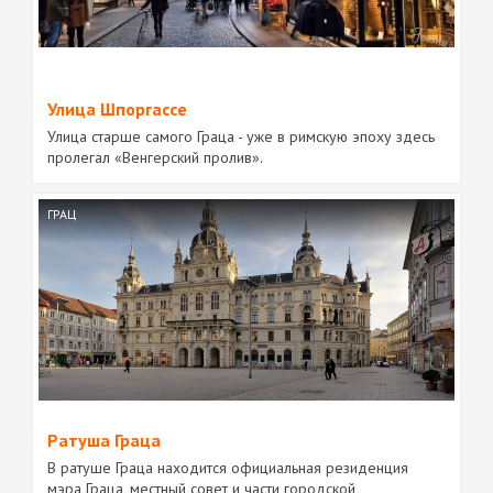
Улица Шпоргассе
Улица старше самого Граца - уже в римскую эпоху здесь
пролегал «Венгерский пролив».
ГРАЦ
Ратуша Граца
В ратуше Граца находится официальная резиденция
мэра Граца, местный совет и части городской