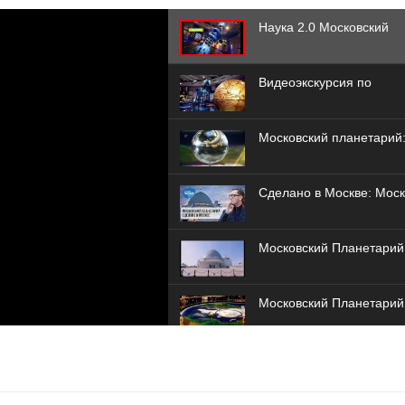
Наука 2.0 Московский
планетарий.avi
Видеоэкскурсия по
планетарию Москвы
Московский планетарий:
космос
Сделано в Москве: Моск
планетарий
Московский Планетарий
Московский Планетарий
Интерактивный музей
"Лунариум"
Станция Марс Московск
Планетарий 2016