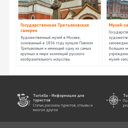
Государственная Третьяковская
Музей-з
галерея
Государст
Художественный музей в Москве,
художеств
основанный в 1856 году купцом Павлом
заповедни
Третьяковым и имеющий одну из самых
больших м
крупных в мире коллекций русского
учреждени
изобразительного искусства.
музей-зап
Turtella - Информация для
Tu
туристов
По
Статьи, рассказы туристов, отзывы и
ре
многое другое