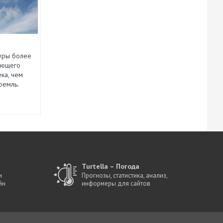
туры более
ающего
ка, чем
ремль.
Turtella – Погода
и
Прогнозы, статистика, анализ,
йн
информеры для сайтов