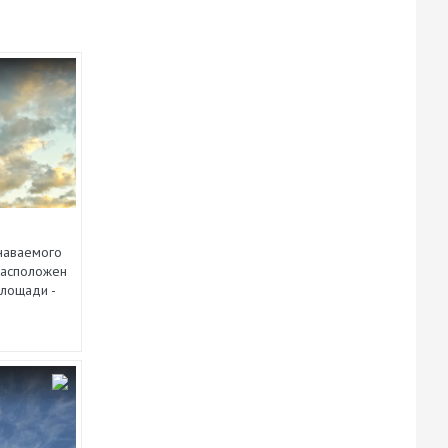
знаваемого
 расположен
площади -