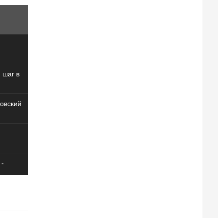
 шаг в
овский
 -
ий