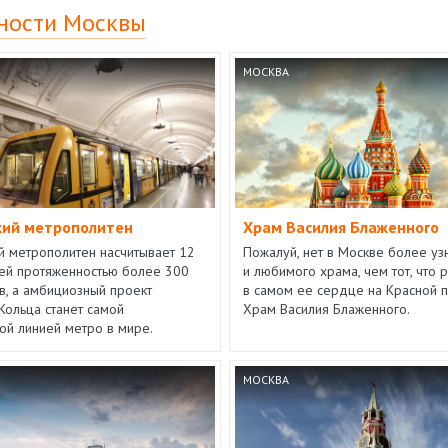
ности Москвы
МОСКВА
кий метрополитен
Храм Василия Блаженного
й метрополитен насчитывает 12
Пожалуй, нет в Москве более у
ей протяженностью более 300
и любимого храма, чем тот, что
в, а амбициозный проект
в самом ее сердце на Красной 
Кольца станет самой
Храм Василия Блаженного.
ой линией метро в мире.
МОСКВА