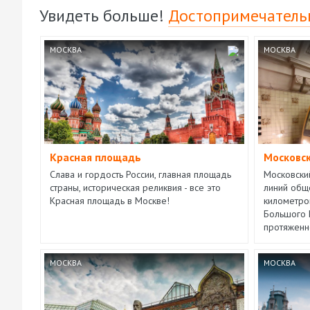
Увидеть больше!
Достопримечатель
МОСКВА
МОСКВА
Красная площадь
Московс
Слава и гордость России, главная площадь
Московски
страны, историческая реликвия - все это
линий общ
Красная площадь в Москве!
километро
Большого 
протяженн
МОСКВА
МОСКВА