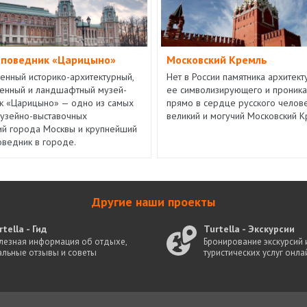
аповедник «Царицыно»
Московский Кремль
венный историко-архитектурный,
Нет в России памятника архитек
енный и ландшафтный музей-
ее символизирующего и проник
к «Царицыно» — одно из самых
прямо в сердце русского челове
узейно-выставочных
великий и могучий Московский К
й города Москвы и крупнейший
оведник в городе.
Другие наши проекты
rtella - Гид
Turtella - Экскурсии
лезная информация об отдыхе,
Бронирование экскурсий 
альные отзывы и советы
туристических услуг онла