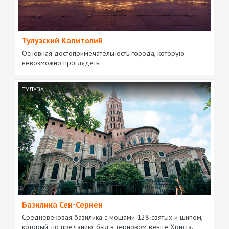
Тулузский Капитолий
Основная достопримечательность города, которую
невозможно проглядеть.
ТУЛУЗА
Базилика Сен-Сернен
Средневековая базилика с мощами 128 святых и шипом,
который, по преданию, был в терновом венце Христа.